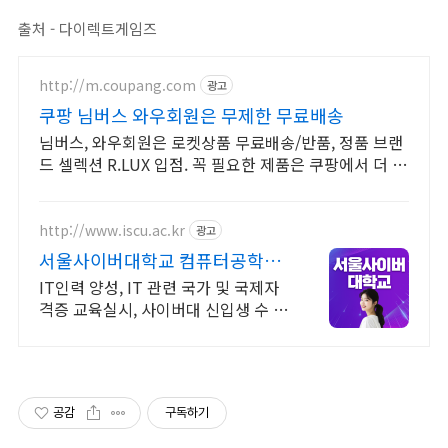
출처 - 다이렉트게임즈
http://m.coupang.com
광고
쿠팡 님버스 와우회원은 무제한 무료배송
님버스, 와우회원은 로켓상품 무료배송/반품, 정품 브랜
드 셀렉션 R.LUX 입점. 꼭 필요한 제품은 쿠팡에서 더 저
렴하게, 로켓배송으로 더 빠르게!
http://www.iscu.ac.kr
광고
서울사이버대학교 컴퓨터공학과
2026 가을학기 신편입생
IT인력 양성, IT 관련 국가 및 국제자
격증 교육실시, 사이버대 신입생 수 1
위 장학금 지급 1위, 학사 석사 박사
온라인복수학위까지
공감
구독하기