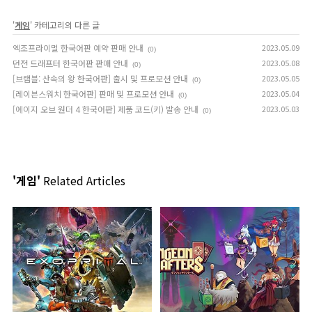
'
게임
' 카테고리의 다른 글
엑조프라이멀 한국어판 예약 판매 안내
2023.05.09
(0)
던전 드래프터 한국어판 판매 안내
2023.05.08
(0)
[브램블: 산속의 왕 한국어판] 출시 및 프로모션 안내
2023.05.05
(0)
[레이븐스워치 한국어판] 판매 및 프로모션 안내
2023.05.04
(0)
[에이지 오브 원더 4 한국어판] 제품 코드(키) 발송 안내
2023.05.03
(0)
'게임'
Related Articles